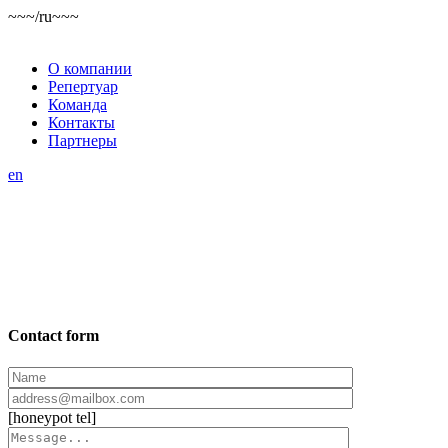
~~~/ru~~~
О компании
Репертуар
Команда
Контакты
Партнеры
en
Contact form
[honeypot tel]