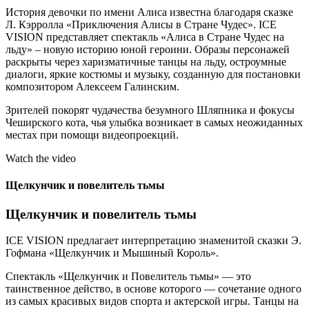
История девочки по имени Алиса известна благодаря сказке
Л. Кэрролла «Приключения Алисы в Стране Чудес». ICE
VISION представляет спектакль «Алиса в Стране Чудес на
льду» – новую историю юной героини. Образы персонажей
раскрыты через харизматичные танцы на льду, остроумные
диалоги, яркие костюмы и музыку, созданную для постановки
композитором Алексеем Галинским.
Зрителей покорят чудачества безумного Шляпника и фокусы
Чеширского кота, чья улыбка возникает в самых неожиданных
местах при помощи видеопроекций.
Watch the video
Щелкунчик и повелитель тьмы
Щелкунчик и повелитель тьмы
ICE VISION предлагает интерпретацию знаменитой сказки Э.
Гофмана «Щелкунчик и Мышиный Король».
Спектакль «Щелкунчик и Повелитель тьмы» — это
таинственное действо, в основе которого — сочетание одного
из самых красивых видов спорта и актерской игры. Танцы на