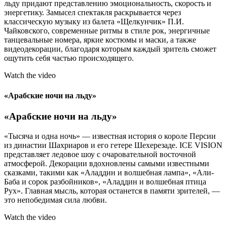
льду придают представлению эмоциональность, скорость и
энергетику. Замысел спектакля раскрывается через
классическую музыку из балета «Щелкунчик» П.И.
Чайковского, современные ритмы в стиле рок, энергичные
танцевальные номера, яркие костюмы и маски, а также
видеодекорации, благодаря которым каждый зритель сможет
ощутить себя частью происходящего.
Watch the video
«Арабские ночи на льду»
«Арабские ночи на льду»
«Тысяча и одна ночь» — известная история о короле Персии
из династии Шахриаров и его гетере Шехерезаде. ICE VISION
представляет ледовое шоу с очаровательной восточной
атмосферой. Декорации вдохновлены самыми известными
сказками, такими как «Аладдин и волшебная лампа», «Али-
Баба и сорок разбойников», «Аладдин и волшебная птица
Рух». Главная мысль, которая останется в памяти зрителей, —
это непобедимая сила любви.
Watch the video