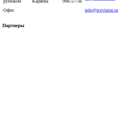
рубежом
Каряева
996-57-56
Офис
info@icevision.ru
Партнеры