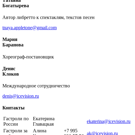
Татьяна
Богатырева
Автор либретто к спектаклям, текстов песен
tnaya.appletone@gmail.com
Мария
Баранова
Хореограф-постановщик
Денис
Клоков
Международное сотрудничество
denis@icevision.ru
Контакты
Гастроли по
Екатерина
ekaterina@icevision.ru
России
Главацкая
Гастроли за
Алина
+7 995
ak@icevision.ru