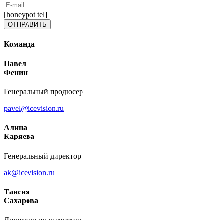
[honeypot tel]
Команда
Павел
Фенин
Генеральный продюсер
pavel@icevision.ru
Алина
Каряева
Генеральный директор
ak@icevision.ru
Таисия
Сахарова
Директор по развитию